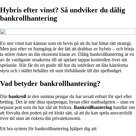
Hybris efter vinst? Så undviker du dålig
bankrollhantering
En stor vinst kan kännas som ett bevis på att du har hittat rätt strategi.
Men just efter en framgång är det lätt att drabbas av hybris – och börja
ta större risker än din ekonomi klarar av. Dålig bankrollhantering är en
av de vanligaste orsakerna till att spelare tappar kontrollen över sitt
spelande. Här får du en guide till hur du undviker att låta känslorna
styra och i stället behåller ett sunt förhållande till din spelbudget.
Vad betyder bankrollhantering?
Din
bankroll
är den summa pengar du har avsatt enbart för spel eller
betting. Det är inte dina sparpengar, hyran eller matbudgeten – utan en
separat pott som du har råd att förlora.
Bankrollhantering
handlar om
att förvalta den potten på ett klokt sätt, så att du kan spela ansvarsfullt
över tid utan att riskera din privatekonomi.
Ett bra system för bankrollhantering hjälper dig att: