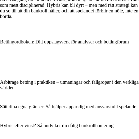
som mest disciplinerad. Hybris kan bli dyrt – men med rätt strategi kan
du se till att din bankroll håller, och att spelandet förblir en nöje, inte en
börda.
Bettingordboken: Ditt uppslagsverk för analyser och bettingforum
Arbitrage betting i praktiken – utmaningar och fallgropar i den verkliga
världen
Sätt dina egna gränser: Så hjälper appar dig med ansvarsfullt spelande
Hybris efter vinst? Så undviker du dålig bankrollhantering