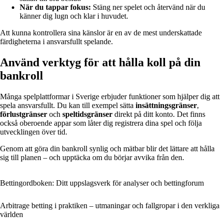
När du tappar fokus:
Stäng ner spelet och återvänd när du
känner dig lugn och klar i huvudet.
Att kunna kontrollera sina känslor är en av de mest underskattade
färdigheterna i ansvarsfullt spelande.
Använd verktyg för att hålla koll på din
bankroll
Många spelplattformar i Sverige erbjuder funktioner som hjälper dig att
spela ansvarsfullt. Du kan till exempel sätta
insättningsgränser
,
förlustgränser
och
speltidsgränser
direkt på ditt konto. Det finns
också oberoende appar som låter dig registrera dina spel och följa
utvecklingen över tid.
Genom att göra din bankroll synlig och mätbar blir det lättare att hålla
sig till planen – och upptäcka om du börjar avvika från den.
Bettingordboken: Ditt uppslagsverk för analyser och bettingforum
Arbitrage betting i praktiken – utmaningar och fallgropar i den verkliga
världen