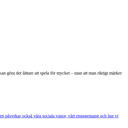
 göra det lättare att spela för mycket – utan att man riktigt märker
 men påverkar också våra sociala vanor, vårt engagemang och hur vi