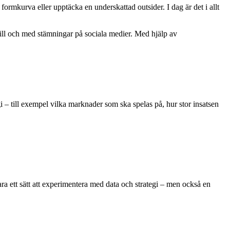
formkurva eller upptäcka en underskattad outsider. I dag är det i allt
till och med stämningar på sociala medier. Med hjälp av
 – till exempel vilka marknader som ska spelas på, hur stor insatsen
ra ett sätt att experimentera med data och strategi – men också en