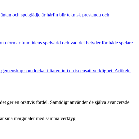
äntan och spelglädje är hårfin blir teknisk prestanda och
erna formar framtidens spelvärld och vad det betyder för både spelare
emenskap som lockar tittaren in i en iscensatt verklighet. Artikeln
et ger en orättvis fördel. Samtidigt använder de själva avancerade
ddar sina marginaler med samma verktyg.