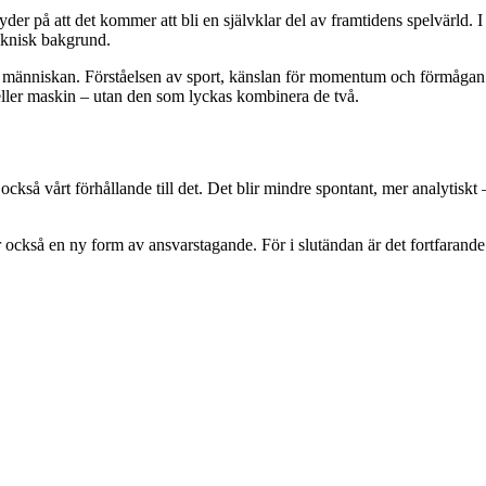
 på att det kommer att bli en självklar del av framtidens spelvärld. I tak
eknisk bakgrund.
r människan. Förståelsen av sport, känslan för momentum och förmågan a
eller maskin – utan den som lyckas kombinera de två.
också vårt förhållande till det. Det blir mindre spontant, mer analytiskt
också en ny form av ansvarstagande. För i slutändan är det fortfarand