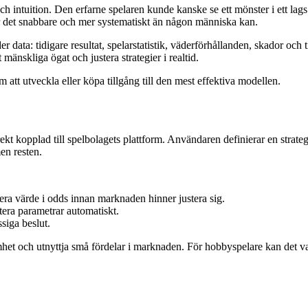
ch intuition. Den erfarne spelaren kunde kanske se ett mönster i ett lags 
r det snabbare och mer systematiskt än någon människa kan.
ta: tidigare resultat, spelarstatistik, väderförhållanden, skador och 
mänskliga ögat och justera strategier i realtid.
 att utveckla eller köpa tillgång till den mest effektiva modellen.
t kopplad till spelbolagets plattform. Användaren definierar en strategi
en resten.
era värde i odds innan marknaden hinner justera sig.
stera parametrar automatiskt.
siga beslut.
mhet och utnyttja små fördelar i marknaden. För hobbyspelare kan det va