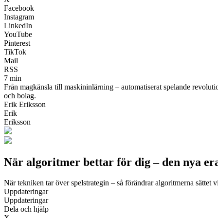
Facebook
Instagram
LinkedIn
YouTube
Pinterest
TikTok
Mail
RSS
7 min
Från magkänsla till maskininlärning – automatiserat spelande revolutio
och bolag.
Erik Eriksson
Erik
Eriksson
När algoritmer bettar för dig – den nya er
När tekniken tar över spelstrategin – så förändrar algoritmerna sättet vi
Uppdateringar
Uppdateringar
Dela och hjälp
X