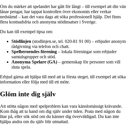
Om du märker att spelandet har gått för långt – till exempel att din vän
lånar pengar, har tappat kontrollen över ekonomin eller verkar
nedstämd – kan det vara dags att söka professionell hjälp. Det finns
flera kostnadsfria och anonyma stödinsatser i Sverige.
Du kan till exempel tipsa om:
Stödlinjen
(stodlinjen.se, tel. 020-81 91 00) – erbjuder anonym
rådgivning via telefon och chatt.
Spelberoendes förening
– lokala föreningar som erbjuder
samtalsgrupper och stöd.
Anonyma Spelare (GA)
– gemenskap för personer som vill
sluta spela.
Erbjud gärna att hjälpa till med att ta första steget, till exempel att söka
information eller följa med till ett möte.
Glöm inte dig själv
Att stötta någon med spelproblem kan vara känslomässigt krävande.
Kom ihåg att ta hand om dig själv under tiden. Prata med någon du
litar på, eller sök stöd om du känner dig överväldigad. Du kan inte
hjälpa andra om du själv blir utmattad.