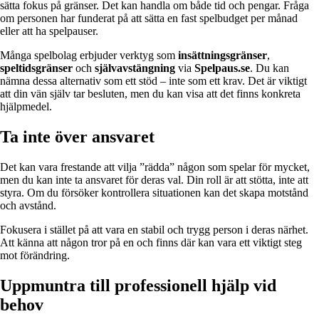
sätta fokus på gränser. Det kan handla om både tid och pengar. Fråga
om personen har funderat på att sätta en fast spelbudget per månad
eller att ha spelpauser.
Många spelbolag erbjuder verktyg som
insättningsgränser
,
speltidsgränser
och
självavstängning
via
Spelpaus.se
. Du kan
nämna dessa alternativ som ett stöd – inte som ett krav. Det är viktigt
att din vän själv tar besluten, men du kan visa att det finns konkreta
hjälpmedel.
Ta inte över ansvaret
Det kan vara frestande att vilja ”rädda” någon som spelar för mycket,
men du kan inte ta ansvaret för deras val. Din roll är att stötta, inte att
styra. Om du försöker kontrollera situationen kan det skapa motstånd
och avstånd.
Fokusera i stället på att vara en stabil och trygg person i deras närhet.
Att känna att någon tror på en och finns där kan vara ett viktigt steg
mot förändring.
Uppmuntra till professionell hjälp vid
behov