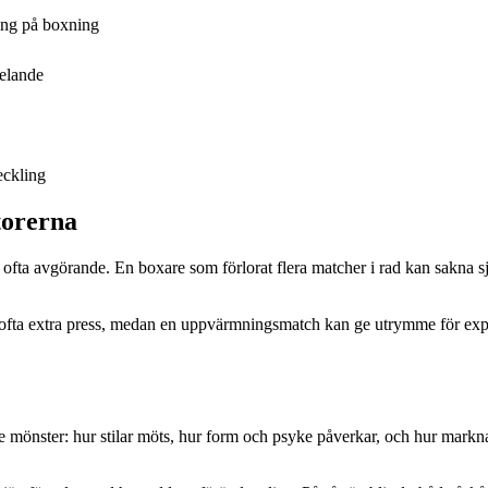
ting på boxning
pelande
eckling
torerna
ofta avgörande. En boxare som förlorat flera matcher i rad kan sakna sj
 ofta extra press, medan en uppvärmningsmatch kan ge utrymme för expe
se mönster: hur stilar möts, hur form och psyke påverkar, och hur marknad