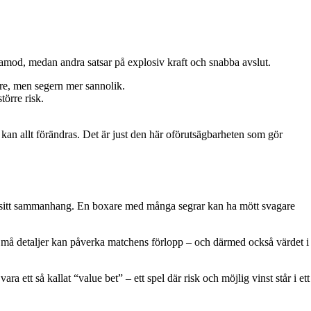
ålamod, medan andra satsar på explosiv kraft och snabba avslut.
re, men segern mer sannolik.
örre risk.
 kan allt förändras. Det är just den här oförutsägbarheten som gör
as i sitt sammanhang. En boxare med många segrar kan ha mött svagare
 Små detaljer kan påverka matchens förlopp – och därmed också värdet i
 ett så kallat “value bet” – ett spel där risk och möjlig vinst står i ett