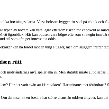
e olika boxningsstilarna. Vissa boksare bygger sitt spel på teknik och t
r typen av boxare kan vara lägre eftersom risken för knockout är mind
ett ögonblick. Här kan oddsen vara högre eftersom strategin innebär st
d stil som ofta ger intressanta odds.
tekniker kan ha fördel mot en tung slugger, men om sluggern träffar rätt
ddsen rätt
 och motståndarnas nivå spelar alla in. Men statistik måste alltid sätt
n.
m? Har det varit svårt att klara vikten? Har tränarteamet förändrats?
m du anser att en boxare har större chans än oddsen antyder, kan det vara