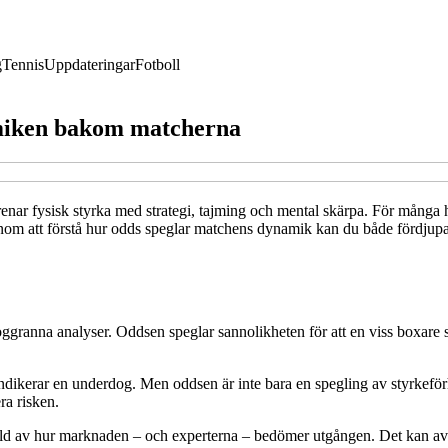
g
Tennis
Uppdateringar
Fotboll
amiken bakom matcherna
renar fysisk styrka med strategi, tajming och mental skärpa. För många 
Genom att förstå hur odds speglar matchens dynamik kan du både fördjup
granna analyser. Oddsen speglar sannolikheten för att en viss boxare ska 
 indikerar en underdog. Men oddsen är inte bara en spegling av styrkef
ra risken.
bild av hur marknaden – och experterna – bedömer utgången. Det kan avsl