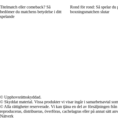
Titelmatch eller comeback? Så
Rond för rond: Så spelar du 
bedömer du matchens betydelse i ditt
boxningsmatchen slutar
spelande
© Upphovsrättsskyddad.
© Skyddat material. Vissa produkter vi visar ingår i samarbetsavtal so
© Alla rättigheter reserverade. Vi kan tjäna en del av försäljningen frå
reproduceras, distribueras, överföras, cachelagras eller på annat sätt anv
Nätverk