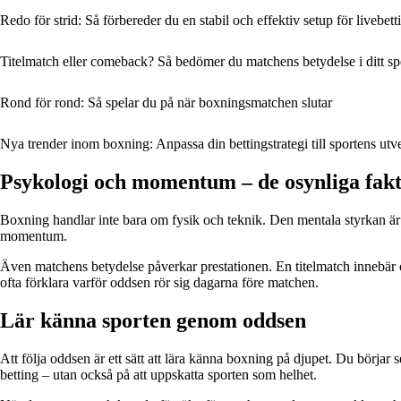
Redo för strid: Så förbereder du en stabil och effektiv setup för livebet
Titelmatch eller comeback? Så bedömer du matchens betydelse i ditt s
Rond för rond: Så spelar du på när boxningsmatchen slutar
Nya trender inom boxning: Anpassa din bettingstrategi till sportens utv
Psykologi och momentum – de osynliga fak
Boxning handlar inte bara om fysik och teknik. Den mentala styrkan är 
momentum.
Även matchens betydelse påverkar prestationen. En titelmatch innebär
ofta förklara varför oddsen rör sig dagarna före matchen.
Lär känna sporten genom oddsen
Att följa oddsen är ett sätt att lära känna boxning på djupet. Du börjar 
betting – utan också på att uppskatta sporten som helhet.