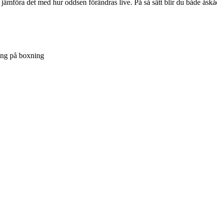
ämföra det med hur oddsen förändras live. På så sätt blir du både åskåd
ting på boxning