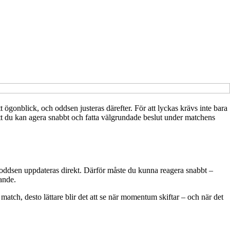
ögonblick, och oddsen justeras därefter. För att lyckas krävs inte bara
att du kan agera snabbt och fatta välgrundade beslut under matchens
 oddsen uppdateras direkt. Därför måste du kunna reagera snabbt –
ande.
 match, desto lättare blir det att se när momentum skiftar – och när det