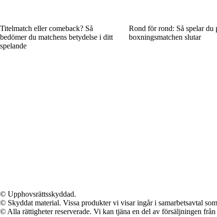
Titelmatch eller comeback? Så
Rond för rond: Så spelar du 
bedömer du matchens betydelse i ditt
boxningsmatchen slutar
spelande
© Upphovsrättsskyddad.
© Skyddat material. Vissa produkter vi visar ingår i samarbetsavtal so
© Alla rättigheter reserverade. Vi kan tjäna en del av försäljningen frå