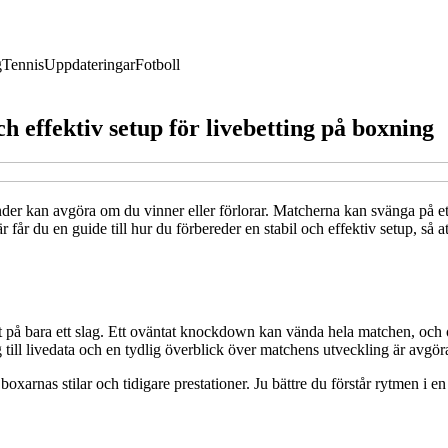
g
Tennis
Uppdateringar
Fotboll
ch effektiv setup för livebetting på boxning
er kan avgöra om du vinner eller förlorar. Matcherna kan svänga på ett 
får du en guide till hur du förbereder en stabil och effektiv setup, så 
kt på bara ett slag. Ett oväntat knockdown kan vända hela matchen, och
 till livedata och en tydlig överblick över matchens utveckling är avgör
oxarnas stilar och tidigare prestationer. Ju bättre du förstår rytmen i en