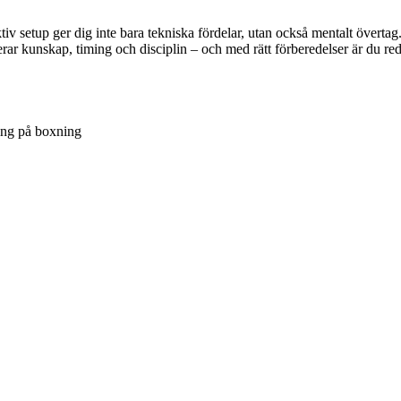
fektiv setup ger dig inte bara tekniska fördelar, utan också mentalt över
kunskap, timing och disciplin – och med rätt förberedelser är du redo at
ting på boxning