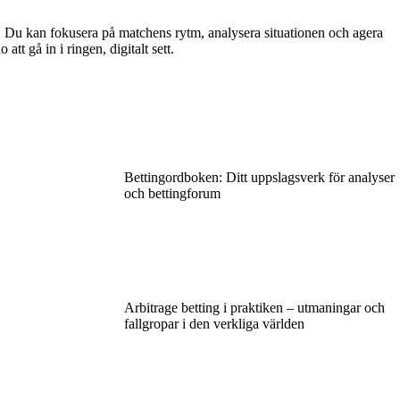
tag. Du kan fokusera på matchens rytm, analysera situationen och agera
t gå in i ringen, digitalt sett.
Bettingordboken: Ditt uppslagsverk för analyser
och bettingforum
Arbitrage betting i praktiken – utmaningar och
fallgropar i den verkliga världen