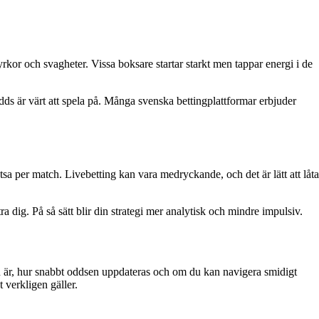
kor och svagheter. Vissa boksare startar starkt men tappar energi i de
odds är värt att spela på. Många svenska bettingplattformar erbjuder
sa per match. Livebetting kan vara medryckande, och det är lätt att låta
ra dig. På så sätt blir din strategi mer analytisk och mindre impulsiv.
gen är, hur snabbt oddsen uppdateras och om du kan navigera smidigt
 verkligen gäller.