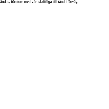
ändas, förutom med vårt skriftliga tillstånd i förväg.